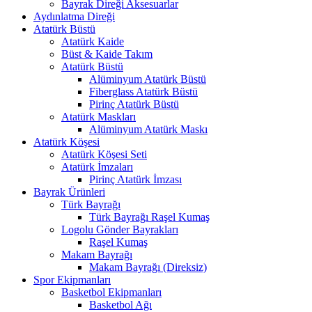
Bayrak Direği Aksesuarlar
Aydınlatma Direği
Atatürk Büstü
Atatürk Kaide
Büst & Kaide Takım
Atatürk Büstü
Alüminyum Atatürk Büstü
Fiberglass Atatürk Büstü
Pirinç Atatürk Büstü
Atatürk Maskları
Alüminyum Atatürk Maskı
Atatürk Köşesi
Atatürk Köşesi Seti
Atatürk İmzaları
Pirinç Atatürk İmzası
Bayrak Ürünleri
Türk Bayrağı
Türk Bayrağı Raşel Kumaş
Logolu Gönder Bayrakları
Raşel Kumaş
Makam Bayrağı
Makam Bayrağı (Direksiz)
Spor Ekipmanları
Basketbol Ekipmanları
Basketbol Ağı