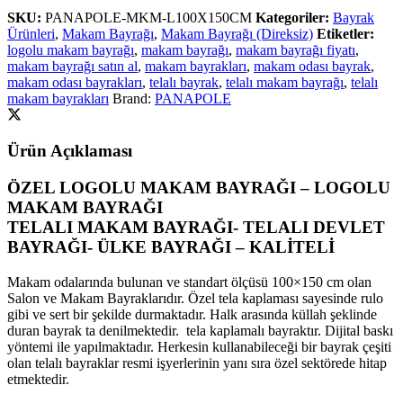
SKU:
PANAPOLE-MKM-L100X150CM
Kategoriler:
Bayrak
Ürünleri
,
Makam Bayrağı
,
Makam Bayrağı (Direksiz)
Etiketler:
logolu makam bayrağı
,
makam bayrağı
,
makam bayrağı fiyatı
,
makam bayrağı satın al
,
makam bayrakları
,
makam odası bayrak
,
makam odası bayrakları
,
telalı bayrak
,
telalı makam bayrağı
,
telalı
makam bayrakları
Brand:
PANAPOLE
Ürün Açıklaması
ÖZEL LOGOLU MAKAM BAYRAĞI – LOGOLU
MAKAM BAYRAĞI
TELALI MAKAM BAYRAĞI- TELALI DEVLET
BAYRAĞI- ÜLKE BAYRAĞI – KALİTELİ
Makam odalarında bulunan ve standart ölçüsü 100×150 cm olan
Salon ve Makam Bayraklarıdır. Özel tela kaplaması sayesinde rulo
gibi ve sert bir şekilde durmaktadır. Halk arasında küllah şeklinde
duran bayrak ta denilmektedir. tela kaplamalı bayraktır. Dijital baskı
yöntemi ile yapılmaktadır. Herkesin kullanabileceği bir bayrak çeşiti
olan telalı bayraklar resmi işyerlerinin yanı sıra özel sektörede hitap
etmektedir.