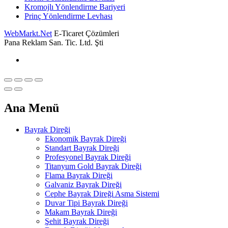
Kromojlı Yönlendirme Bariyeri
Prinç Yönlendirme Levhası
WebMarkt.Net
E-Ticaret Çözümleri
Pana Reklam San. Tic. Ltd. Şti
Ana Menü
Bayrak Direği
Ekonomik Bayrak Direği
Standart Bayrak Direği
Profesyonel Bayrak Direği
Titanyum Gold Bayrak Direği
Flama Bayrak Direği
Galvaniz Bayrak Direği
Cephe Bayrak Direği Asma Sistemi
Duvar Tipi Bayrak Direği
Makam Bayrak Direği
Şehit Bayrak Direği