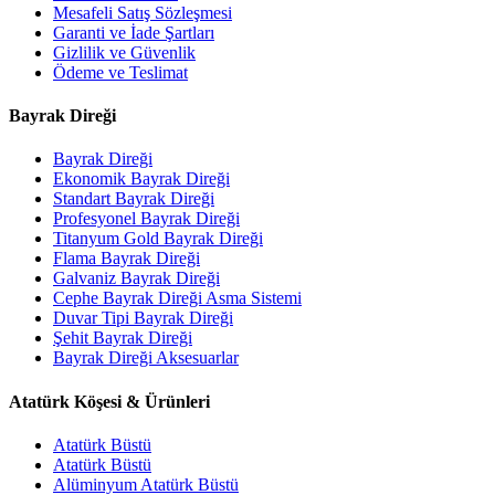
Mesafeli Satış Sözleşmesi
Garanti ve İade Şartları
Gizlilik ve Güvenlik
Ödeme ve Teslimat
Bayrak Direği
Bayrak Direği
Ekonomik Bayrak Direği
Standart Bayrak Direği
Profesyonel Bayrak Direği
Titanyum Gold Bayrak Direği
Flama Bayrak Direği
Galvaniz Bayrak Direği
Cephe Bayrak Direği Asma Sistemi
Duvar Tipi Bayrak Direği
Şehit Bayrak Direği
Bayrak Direği Aksesuarlar
Atatürk Köşesi & Ürünleri
Atatürk Büstü
Atatürk Büstü
Alüminyum Atatürk Büstü