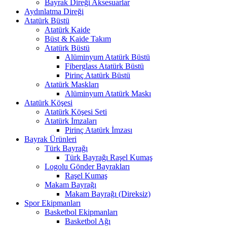
Bayrak Direği Aksesuarlar
Aydınlatma Direği
Atatürk Büstü
Atatürk Kaide
Büst & Kaide Takım
Atatürk Büstü
Alüminyum Atatürk Büstü
Fiberglass Atatürk Büstü
Pirinç Atatürk Büstü
Atatürk Maskları
Alüminyum Atatürk Maskı
Atatürk Köşesi
Atatürk Köşesi Seti
Atatürk İmzaları
Pirinç Atatürk İmzası
Bayrak Ürünleri
Türk Bayrağı
Türk Bayrağı Raşel Kumaş
Logolu Gönder Bayrakları
Raşel Kumaş
Makam Bayrağı
Makam Bayrağı (Direksiz)
Spor Ekipmanları
Basketbol Ekipmanları
Basketbol Ağı