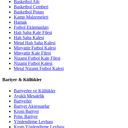
Basketbol Ağı
Basketbol Çemberi
Basketbol Potası
Kamp Malzemeleri
Hamak
Futbol Ekipmanları
Halı Saha Kale Filesi
Halı Saha Kalesi
Metal Halı Saha Kalesi
Minyatür Futbol Kalesi
Minyatür Kale Filesi
Nizami Futbol Kale Filesi
Nizami Futbol Kalesi
Metal Nizami Futbol Kalesi
Bariyer & Küllükler
Bariyerler ve Küllükler
Ayaklı Meşalelik
Bariyerler
Bariyer Aksesuarlar
Krom Bariyer
Prinç Bariyer
Yönlendirme Levhası
Krom Yönlendirme Levhası