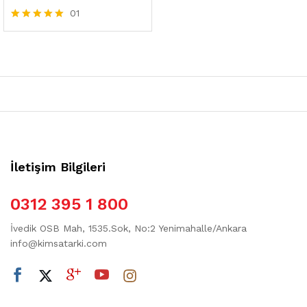
01
5 üzerinden
5.00
oy aldı
İletişim Bilgileri
0312 395 1 800
İvedik OSB Mah, 1535.Sok, No:2 Yenimahalle/Ankara
info@kimsatarki.com