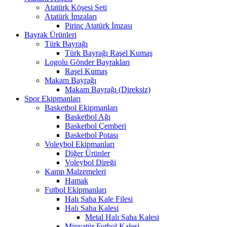
Atatürk Köşesi Seti
Atatürk İmzaları
Pirinç Atatürk İmzası
Bayrak Ürünleri
Türk Bayrağı
Türk Bayrağı Raşel Kumaş
Logolu Gönder Bayrakları
Raşel Kumaş
Makam Bayrağı
Makam Bayrağı (Direksiz)
Spor Ekipmanları
Basketbol Ekipmanları
Basketbol Ağı
Basketbol Çemberi
Basketbol Potası
Voleybol Ekipmanları
Diğer Ürünler
Voleybol Direği
Kamp Malzemeleri
Hamak
Futbol Ekipmanları
Halı Saha Kale Filesi
Halı Saha Kalesi
Metal Halı Saha Kalesi
Minyatür Futbol Kalesi