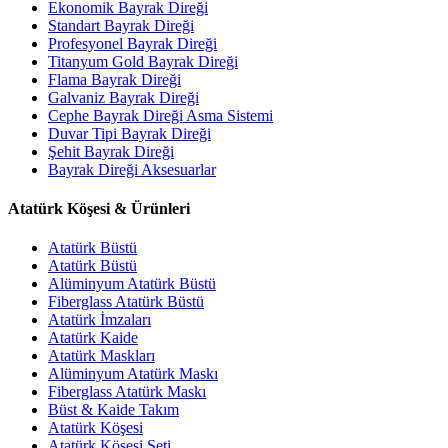
Ekonomik Bayrak Direği
Standart Bayrak Direği
Profesyonel Bayrak Direği
Titanyum Gold Bayrak Direği
Flama Bayrak Direği
Galvaniz Bayrak Direği
Cephe Bayrak Direği Asma Sistemi
Duvar Tipi Bayrak Direği
Şehit Bayrak Direği
Bayrak Direği Aksesuarlar
Atatürk Köşesi & Ürünleri
Atatürk Büstü
Atatürk Büstü
Alüminyum Atatürk Büstü
Fiberglass Atatürk Büstü
Atatürk İmzaları
Atatürk Kaide
Atatürk Maskları
Alüminyum Atatürk Maskı
Fiberglass Atatürk Maskı
Büst & Kaide Takım
Atatürk Köşesi
Atatürk Köşesi Seti