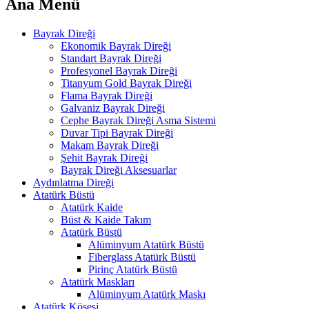
Ana Menü
Bayrak Direği
Ekonomik Bayrak Direği
Standart Bayrak Direği
Profesyonel Bayrak Direği
Titanyum Gold Bayrak Direği
Flama Bayrak Direği
Galvaniz Bayrak Direği
Cephe Bayrak Direği Asma Sistemi
Duvar Tipi Bayrak Direği
Makam Bayrak Direği
Şehit Bayrak Direği
Bayrak Direği Aksesuarlar
Aydınlatma Direği
Atatürk Büstü
Atatürk Kaide
Büst & Kaide Takım
Atatürk Büstü
Alüminyum Atatürk Büstü
Fiberglass Atatürk Büstü
Pirinç Atatürk Büstü
Atatürk Maskları
Alüminyum Atatürk Maskı
Atatürk Köşesi