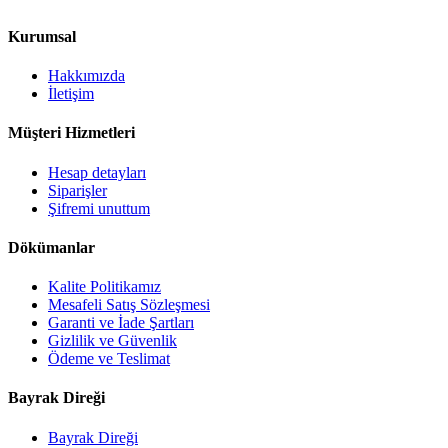
Kurumsal
Hakkımızda
İletişim
Müşteri Hizmetleri
Hesap detayları
Siparişler
Şifremi unuttum
Dökümanlar
Kalite Politikamız
Mesafeli Satış Sözleşmesi
Garanti ve İade Şartları
Gizlilik ve Güvenlik
Ödeme ve Teslimat
Bayrak Direği
Bayrak Direği