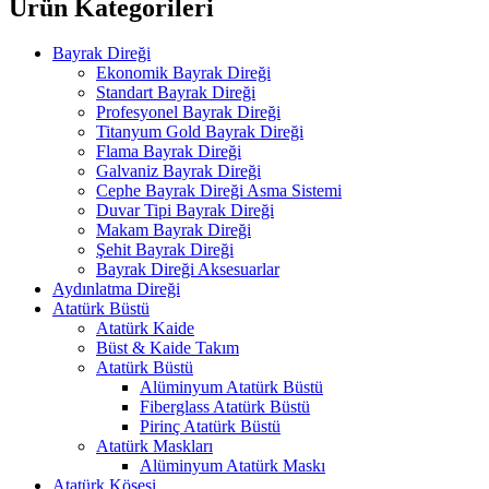
Ürün Kategorileri
Bayrak Direği
Ekonomik Bayrak Direği
Standart Bayrak Direği
Profesyonel Bayrak Direği
Titanyum Gold Bayrak Direği
Flama Bayrak Direği
Galvaniz Bayrak Direği
Cephe Bayrak Direği Asma Sistemi
Duvar Tipi Bayrak Direği
Makam Bayrak Direği
Şehit Bayrak Direği
Bayrak Direği Aksesuarlar
Aydınlatma Direği
Atatürk Büstü
Atatürk Kaide
Büst & Kaide Takım
Atatürk Büstü
Alüminyum Atatürk Büstü
Fiberglass Atatürk Büstü
Pirinç Atatürk Büstü
Atatürk Maskları
Alüminyum Atatürk Maskı
Atatürk Köşesi