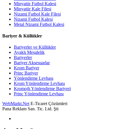
Minyatür Futbol Kalesi
Minyatür Kale Filesi
Nizami Futbol Kale Filesi
Nizami Futbol Kalesi
Metal Nizami Futbol Kalesi
Bariyer & Küllükler
Bariyerler ve Küllükler
Ayaklı Meşalelik
Bariyerler
Bariyer Aksesuarlar
Krom Bariyer
Prinç Bariyer
Yönlendirme Levhası
Krom Yönlendirme Levhası
Kromojlı Yönlendirme Bariyeri
Prinç Yönlendirme Levhası
WebMarkt.Net
E-Ticaret Çözümleri
Pana Reklam San. Tic. Ltd. Şti