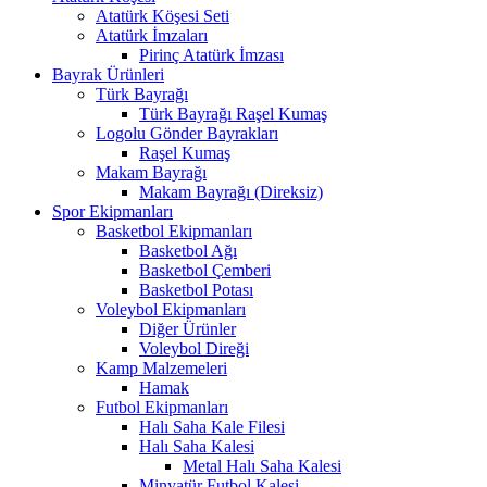
Atatürk Köşesi Seti
Atatürk İmzaları
Pirinç Atatürk İmzası
Bayrak Ürünleri
Türk Bayrağı
Türk Bayrağı Raşel Kumaş
Logolu Gönder Bayrakları
Raşel Kumaş
Makam Bayrağı
Makam Bayrağı (Direksiz)
Spor Ekipmanları
Basketbol Ekipmanları
Basketbol Ağı
Basketbol Çemberi
Basketbol Potası
Voleybol Ekipmanları
Diğer Ürünler
Voleybol Direği
Kamp Malzemeleri
Hamak
Futbol Ekipmanları
Halı Saha Kale Filesi
Halı Saha Kalesi
Metal Halı Saha Kalesi
Minyatür Futbol Kalesi