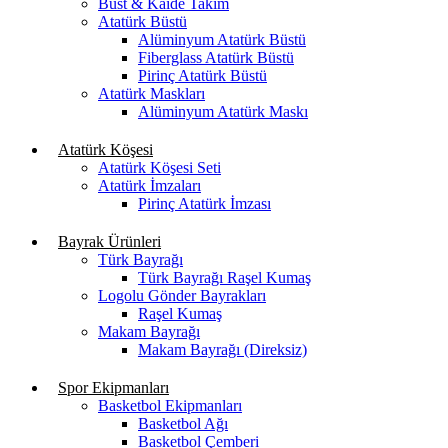
Büst & Kaide Takım
Atatürk Büstü
Alüminyum Atatürk Büstü
Fiberglass Atatürk Büstü
Pirinç Atatürk Büstü
Atatürk Maskları
Alüminyum Atatürk Maskı
Atatürk Köşesi
Atatürk Köşesi Seti
Atatürk İmzaları
Pirinç Atatürk İmzası
Bayrak Ürünleri
Türk Bayrağı
Türk Bayrağı Raşel Kumaş
Logolu Gönder Bayrakları
Raşel Kumaş
Makam Bayrağı
Makam Bayrağı (Direksiz)
Spor Ekipmanları
Basketbol Ekipmanları
Basketbol Ağı
Basketbol Çemberi