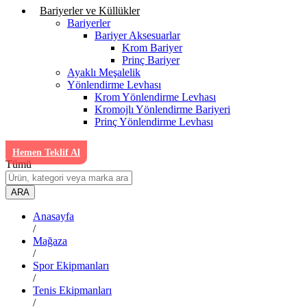
Bariyerler ve Küllükler
Bariyerler
Bariyer Aksesuarlar
Krom Bariyer
Prinç Bariyer
Ayaklı Meşalelik
Yönlendirme Levhası
Krom Yönlendirme Levhası
Kromojlı Yönlendirme Bariyeri
Prinç Yönlendirme Levhası
Hemen Teklif Al
Tümü
ARA
Anasayfa
/
Mağaza
/
Spor Ekipmanları
/
Tenis Ekipmanları
/