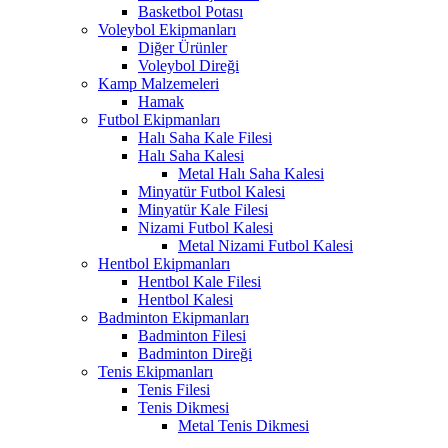
Basketbol Potası
Voleybol Ekipmanları
Diğer Ürünler
Voleybol Direği
Kamp Malzemeleri
Hamak
Futbol Ekipmanları
Halı Saha Kale Filesi
Halı Saha Kalesi
Metal Halı Saha Kalesi
Minyatür Futbol Kalesi
Minyatür Kale Filesi
Nizami Futbol Kalesi
Metal Nizami Futbol Kalesi
Hentbol Ekipmanları
Hentbol Kale Filesi
Hentbol Kalesi
Badminton Ekipmanları
Badminton Filesi
Badminton Direği
Tenis Ekipmanları
Tenis Filesi
Tenis Dikmesi
Metal Tenis Dikmesi