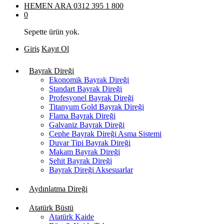
HEMEN ARA
0312 395 1 800
0
Sepette ürün yok.
Giriş
Kayıt Ol
Bayrak Direği
Ekonomik Bayrak Direği
Standart Bayrak Direği
Profesyonel Bayrak Direği
Titanyum Gold Bayrak Direği
Flama Bayrak Direği
Galvaniz Bayrak Direği
Cephe Bayrak Direği Asma Sistemi
Duvar Tipi Bayrak Direği
Makam Bayrak Direği
Şehit Bayrak Direği
Bayrak Direği Aksesuarlar
Aydınlatma Direği
Atatürk Büstü
Atatürk Kaide