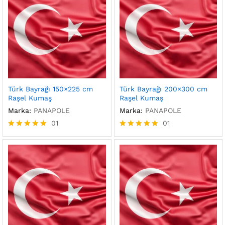
Türk Bayrağı 150×225 cm
Türk Bayrağı 200×300 cm
Raşel Kumaş
Raşel Kumaş
Marka:
PANAPOLE
Marka:
PANAPOLE
01
01
5 üzerinden
5 üzerinden
5.00
5.00
oy aldı
oy aldı