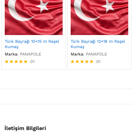
Türk Bayrağı 10×15 m Raşel
Türk Bayrağı 12×18 m Raşel
Kumaş
Kumaş
Marka:
PANAPOLE
Marka:
PANAPOLE
01
01
5 üzerinden
5 üzerinden
5.00
5.00
oy aldı
oy aldı
İletişim Bilgileri