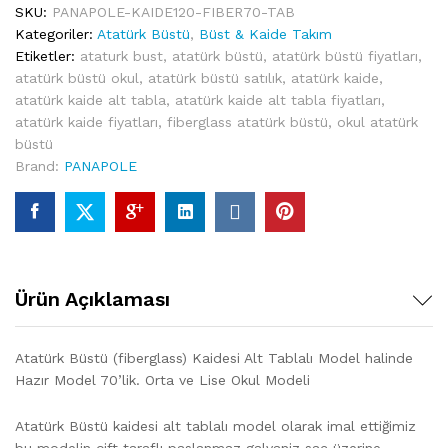
aldı
SKU:
PANAPOLE-KAIDE120-FIBER70-TAB
Kategoriler:
Atatürk Büstü
,
Büst & Kaide Takım
Etiketler:
ataturk bust
,
atatürk büstü
,
atatürk büstü fiyatları
,
atatürk büstü okul
,
atatürk büstü satılık
,
atatürk kaide
,
atatürk kaide alt tabla
,
atatürk kaide alt tabla fiyatları
,
atatürk kaide fiyatları
,
fiberglass atatürk büstü
,
okul atatürk
büstü
Brand:
PANAPOLE
Ürün Açıklaması
Atatürk Büstü (fiberglass) Kaidesi Alt Tablalı Model halinde
Hazır Model 70’lik. Orta ve Lise Okul Modeli
Atatürk Büstü kaidesi alt tablalı model olarak imal ettiğimiz
bu modelin çift taraflı paslanmaz galvaniz sac üzerine